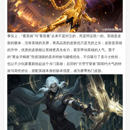
事实上，“看英雄”与“看质量”从来不是对立的，而是辩证统一的。英雄是皮
肤的载体，没有英雄的支撑，再高品质的皮肤也只是无的之矢；皮肤是英雄
的升华，优质的皮肤能让英雄更具生命力，甚至带动英雄的人气。墨子
的“黄金天蝎座”凭借顶级的圣衣特效与建模优化，不仅吸引了圣斗士粉丝，
也让不少玩家重新拾起这个冷门英雄；后羿的“天穹守望者”因简约大气的特
效与高性价比，搭配英雄本身的版本强度，成为赛季热门皮肤。